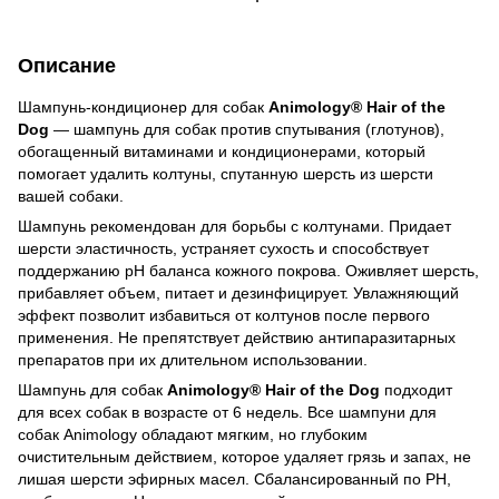
Описание
Шампунь-кондиционер для собак
Animology® Hair of the
Dog
— шампунь для собак против спутывания (глотунов),
обогащенный витаминами и кондиционерами, который
помогает удалить колтуны, спутанную шерсть из шерсти
вашей собаки.
Шампунь рекомендован для борьбы с колтунами. Придает
шерсти эластичность, устраняет сухость и способствует
поддержанию pH баланса кожного покрова. Оживляет шерсть,
прибавляет объем, питает и дезинфицирует. Увлажняющий
эффект позволит избавиться от колтунов после первого
применения. Не препятствует действию антипаразитарных
препаратов при их длительном использовании.
Шампунь для собак
Animology® Hair of the Dog
подходит
для всех собак в возрасте от 6 недель. Все шампуни для
собак Animology обладают мягким, но глубоким
очистительным действием, которое удаляет грязь и запах, не
лишая шерсти эфирных масел. Сбалансированный по PH,