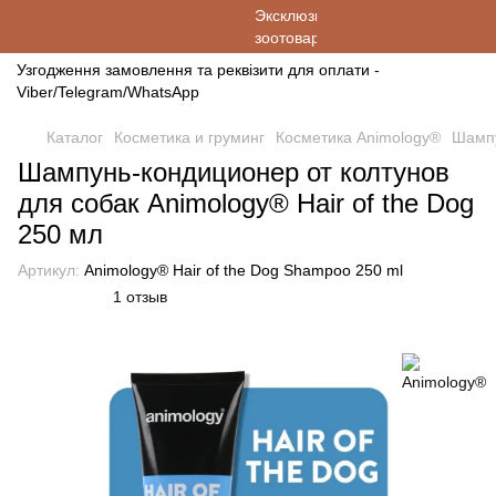
Узгодження замовлення та реквізити для оплати -
Viber/Telegram/WhatsApp
Каталог
Косметика и груминг
Косметика Animology®
Шампу
Шампунь-кондиционер от колтунов
для собак Animology® Hair of the Dog
250 мл
Артикул:
Animology® Hair of the Dog Shampoo 250 ml
1 отзыв