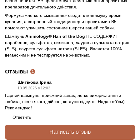
слабо пенится. Не препятствует действию антипаразитных
препаратов длительного действия.
Формула «легкого смывания» сводит к минимуму время
купания, а встроенный кондиционер и провитамин B5
помогают улучшить состояние шерсти вашей собаки.
Шампунь
Animology® Hair of the Dog
НЕ СОДЕРЖИТ
парабенов, сульфатов, силикона, лаурила сульфата натрия
(SLS), лаурета сульфата натрия (SLES). Является 100%
веганским и не тестируется на животных.
Отзывы
1
Шитікова Ірина
18.05.2026 в 12:03
Гарний шампунь: приємний запах, легке використання з
тюбика, після якого, дійсно, ковтуни відсутні. Надає обʼєм)
Рекомендую!
Ответить
Написать отзыв