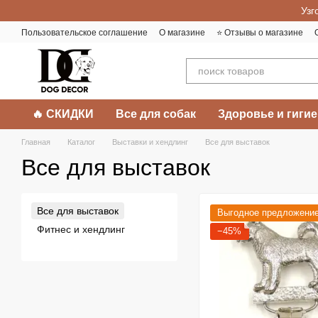
Перейти к основному контенту
Узг
Пользовательское соглашение
О магазине
⭐️ Отзывы о магазине
🔥 СКИДКИ
Все для собак
Здоровье и гигие
Главная
Каталог
Выставки и хендлинг
Все для выставок
Все для выставок
Все для выставок
Выгодное предложени
Фитнес и хендлинг
−45%