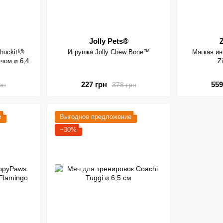
Jolly Pets®
huckit!®
Игрушка Jolly Chew Bone™
Мягкая ин
ячом ⌀ 6,4
Z
227 грн
559
рн
378 грн
е
Выгодное предложение
−30%