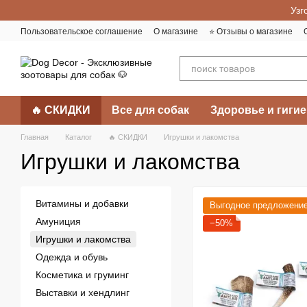
Перейти к основному контенту
Узг
Пользовательское соглашение
О магазине
⭐️ Отзывы о магазине
🔥 СКИДКИ
Все для собак
Здоровье и гигие
Главная
Каталог
🔥 СКИДКИ
Игрушки и лакомства
Игрушки и лакомства
Витамины и добавки
Выгодное предложени
Амуниция
−50%
Игрушки и лакомства
Одежда и обувь
Косметика и груминг
Выставки и хендлинг