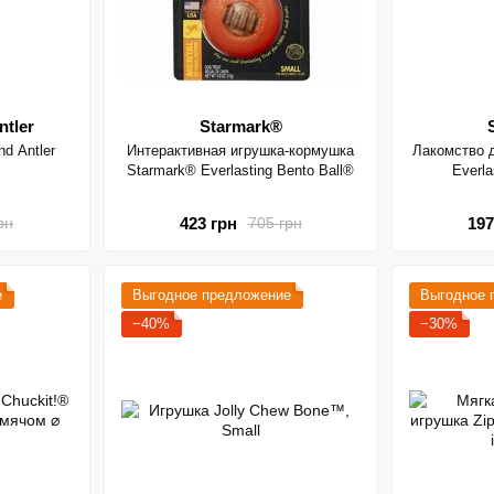
ntler
Starmark®
nd Antler
Интерактивная игрушка-кормушка
Лакомство 
Starmark® Everlasting Bento Ball®
Everla
423 грн
197
рн
705 грн
е
Выгодное предложение
Выгодное 
−40%
−30%