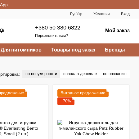
sApp
Рус
Укр
Желания
Вход
+380 50 380 6822
Мой заказ
🐶
Перезвонить вам?
Для питомников
Товары под заказ
Бренды
по популярности
сначала дешевле
по названию
ртировка:
предложение
Выгодное предложение
−70%