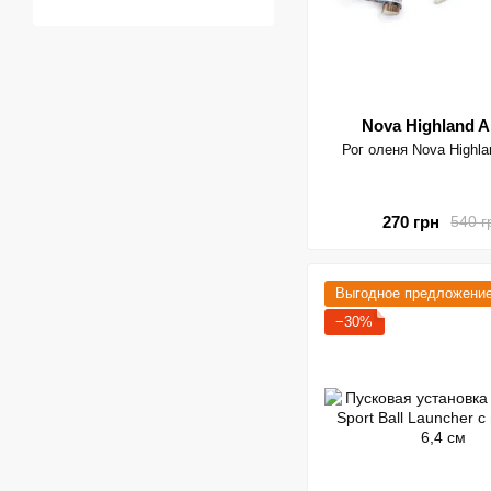
Nova Highland A
Рог оленя Nova Highla
270 грн
540 г
Выгодное предложени
−30%