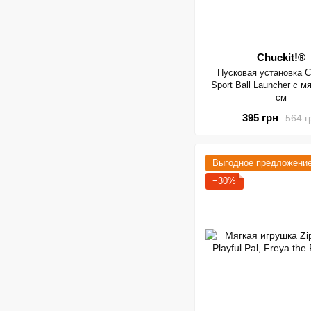
Chuckit!®
Пусковая установка C
Sport Ball Launcher с м
см
395 грн
564 г
Выгодное предложени
−30%