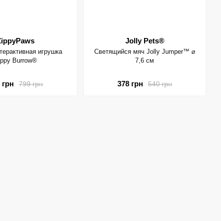
ZippyPaws
Jolly Pets®
терактивная игрушка
Светящийся мяч Jolly Jumper™ ⌀
ippy Burrow®
7,6 см
 грн
378 грн
799 грн
540 грн