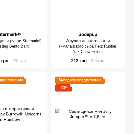
Starmark®
Sodapup
для игрушки Starmark®
Игрушка-держатель для
sting Bento Ball®
гималайского сыра Petz Rubber
Yak Chew Holder
 грн
212 грн
329 грн
705 грн
предложение
Выгодное предложение
−30%