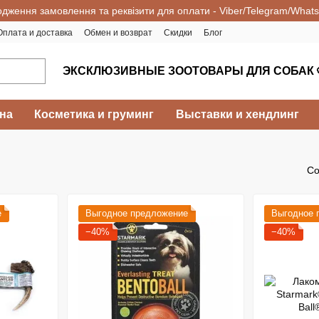
одження замовлення та реквізити для оплати - Viber/Telegram/What
Оплата и доставка
Обмен и возврат
Скидки
Блог
ЭКСКЛЮЗИВНЫЕ ЗООТОВАРЫ ДЛЯ СОБАК 
на
Косметика и груминг
Выставки и хендлинг
Со
е
Выгодное предложение
Выгодное 
−40%
−40%