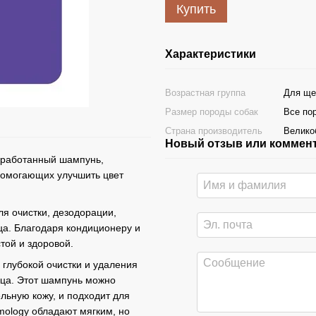
Купить
Характеристики
Возрастная группа
Для ще
Размер породы собак
Все по
Страна производитель
Велико
Новый отзыв или коммен
зработанный шампунь,
 помогающих улучшить цвет
я очистки, дезодорации,
а. Благодаря кондиционеру и
той и здоровой.
глубокой очистки и удаления
мца. Этот шампунь можно
ельную кожу, и подходит для
imology обладают мягким, но