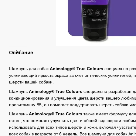
Описание
Шампунь для собак
Animology® True Colours
cпециально ра
усиливающий яркость окраса за счет оптических усилителей,
шерсти вашей собаки.
Шампунь
Animology® True Colours
специально разработан дл
кондиционирования и улучшения цвета шерсти вашего любимц
провитамину B5, он помогает поддерживать шерсть собаки чис
Шампунь
Animology® True Colours
также имеет формулу для 
пятен, что помогает улучшить цвет и общий вид шерсти люби
использовать для всех типов шерсти и кожи, включая чувствит
всех собак в возрасте от 6 недель. Все шампуни для собак An