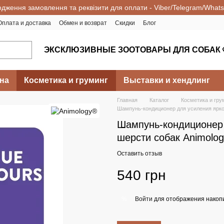
одження замовлення та реквізити для оплати - Viber/Telegram/What
Оплата и доставка
Обмен и возврат
Скидки
Блог
ЭКСКЛЮЗИВНЫЕ ЗООТОВАРЫ ДЛЯ СОБАК 
на
Косметика и груминг
Выставки и хендлинг
Главная
Каталог
Косметика и гру
Шампунь-кондиционер для усиления яркос
Шампунь-кондиционер 
шерсти собак Animolog
Оставить отзыв
540 грн
Войти
для отображения накопи
%