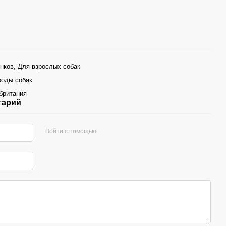
нков, Для взрослых собак
роды собак
британия
тарий
Войти с помощью