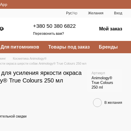
sApp
Рус
Укр
Желания
Вход
+380 50 380 6822
Мой заказ
🐶
Перезвонить вам?
Для питомников
Товары под заказ
Бренды
минг
Косметика Animology®
ти окраса шерсти собак Animology® True Colours 250 мл
для усиления яркости окраса
Артикул
Animology®
y® True Colours 250 мл
True Colours
250 ml
В желания
тельной скидки