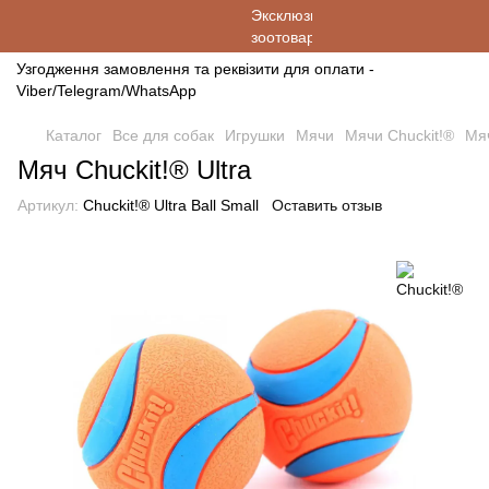
Узгодження замовлення та реквізити для оплати -
Viber/Telegram/WhatsApp
Каталог
Все для собак
Игрушки
Мячи
Мячи Chuckit!®
Мяч
Мяч Chuckit!® Ultra
Артикул:
Chuckit!® Ultra Ball Small
Оставить отзыв