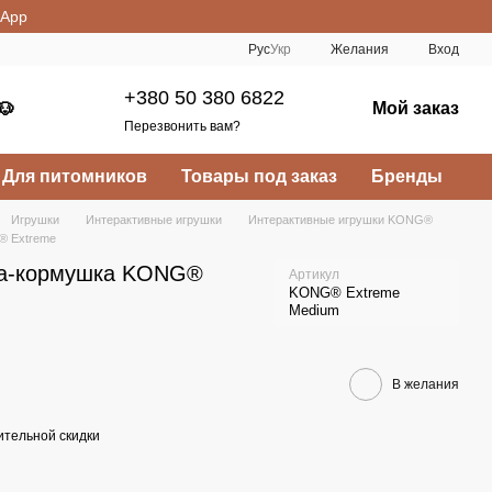
sApp
Рус
Укр
Желания
Вход
+380 50 380 6822
Мой заказ
🐶
Перезвонить вам?
Для питомников
Товары под заказ
Бренды
Игрушки
Интерактивные игрушки
Интерактивные игрушки KONG®
® Extreme
ка-кормушка KONG®
Артикул
KONG® Extreme
Medium
В желания
тельной скидки