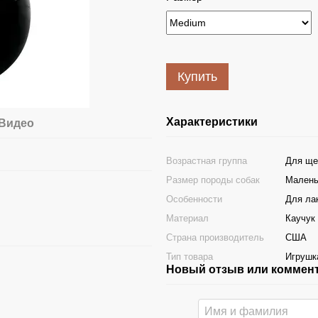
Купить
Характеристики
Видео
Возрастная группа
Для ще
Размер породы собак
Маленьк
Особенности
Для ла
Материал
Каучук
Страна производитель
США
Тип товара
Игрушк
Новый отзыв или коммен