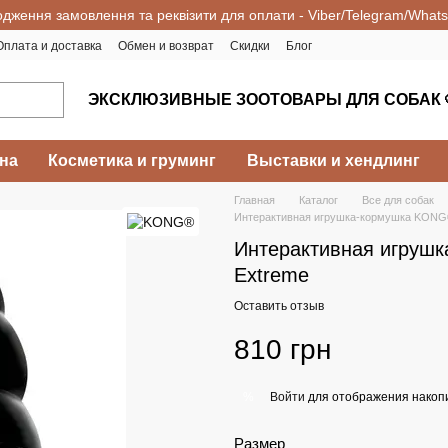
одження замовлення та реквізити для оплати - Viber/Telegram/What
Оплата и доставка
Обмен и возврат
Скидки
Блог
ЭКСКЛЮЗИВНЫЕ ЗООТОВАРЫ ДЛЯ СОБАК 
на
Косметика и груминг
Выставки и хендлинг
Главная
Каталог
Все для собак
Интерактивная игрушка-кормушка KONG
Интерактивная игруш
Extreme
Оставить отзыв
810 грн
Войти
для отображения накопи
%
Размер