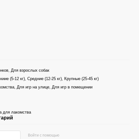
нков, Для взрослых собак
иие (5-12 кг), Средние (12-25 кг), Крупные (25-45 кг)
комства, Для игр на улице, Для игр в помещении
а для лакомства
тарий
Войти с помощью