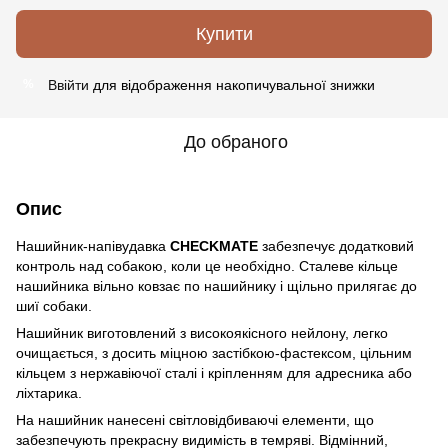
Купити
Ввійти
для відображення накопичувальної знижки
%
До обраного
Опис
Нашийник-напівудавка
CHECKMATE
забезпечує додатковий
контроль над собакою, коли це необхідно. Сталеве кільце
нашийника вільно ковзає по нашийнику і щільно прилягає до
шиї собаки.
Нашийник виготовлений з високоякісного нейлону, легко
очищається, з досить міцною застібкою-фастексом, цільним
кільцем з нержавіючої сталі і кріпленням для адресника або
ліхтарика.
На нашийник нанесені світловідбиваючі елементи, що
забезпечують прекрасну видимість в темряві. Відмінний,