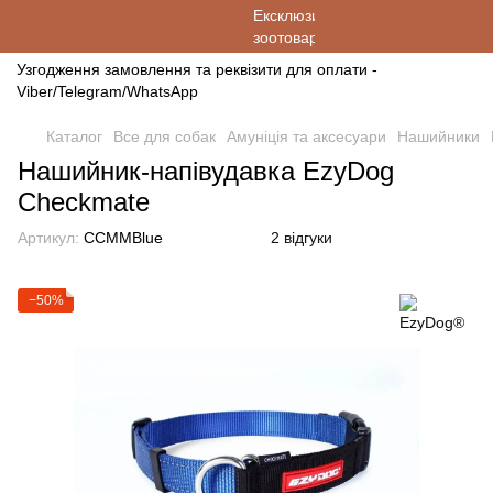
Узгодження замовлення та реквізити для оплати -
Viber/Telegram/WhatsApp
Каталог
Все для собак
Амуніція та аксесуари
Нашийники
Нашийник-напівудавка EzyDog
Checkmate
Артикул:
CCMMBlue
2 відгуки
−50%