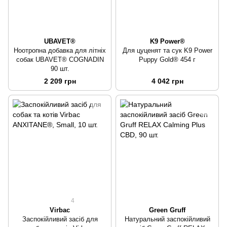
UBAVET®
K9 Power®
Ноотропна добавка для літніх
Для цуценят та сук K9 Power
собак UBAVET® COGNADIN
Puppy Gold® 454 г
90 шт.
2 209 грн
4 042 грн
4
Virbac
Green Gruff
Заспокійливий засіб для
Натуральний заспокійливий