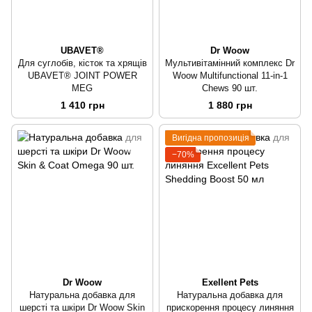
UBAVET®
Dr Woow
Для суглобів, кісток та хрящів
Мультивітамінний комплекс Dr
UBAVET® JOINT POWER
Woow Multifunctional 11-in-1
MEG
Chews 90 шт.
1 410 грн
1 880 грн
Вигідна пропозиція
−70%
Dr Woow
Exellent Pets
Натуральна добавка для
Натуральна добавка для
шерсті та шкіри Dr Woow Skin
прискорення процесу линяння