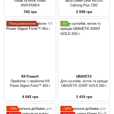
собак та котів Virbac
засіб Green Gruff RELAX
ANXITANE®
Calming Plus CBD
702 грн
2 538 грн
Передзамовлення
Хіт
K9 Power®
UBAVET®
Пребіотик + пробіотик K9
Для суглобів, кісток та хрящів
Power Digest Forte™ 454 г
UBAVET® JOINT GOLD 250 г
4 042 грн
1 410 грн
−30%
−30%