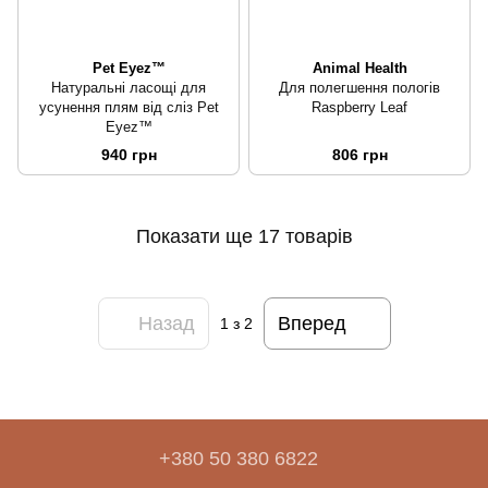
Pet Eyez™
Animal Health
Натуральні ласощі для
Для полегшення пологів
усунення плям від сліз Pet
Raspberry Leaf
Eyez™
940 грн
806 грн
Показати ще 17 товарів
Назад
Вперед
1
з 2
+380 50 380 6822