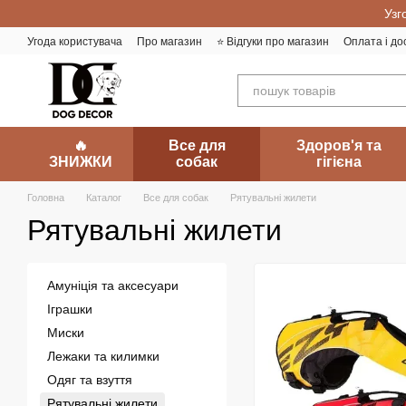
Перейти до основного контенту
Узг
Угода користувача
Про магазин
⭐️ Відгуки про магазин
Оплата і до
🔥
Все для
Здоров'я та
ЗНИЖКИ
собак
гігієна
Головна
Каталог
Все для собак
Рятувальні жилети
Рятувальні жилети
Амуніція та аксесуари
Іграшки
Миски
Лежаки та килимки
Одяг та взуття
Рятувальні жилети