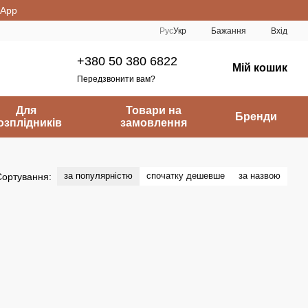
sApp
Рус
Укр
Бажання
Вхід
+380 50 380 6822
Мій кошик
Передзвонити вам?
Для
Товари на
Бренди
озплідників
замовлення
за популярністю
спочатку дешевше
за назвою
Сортування: