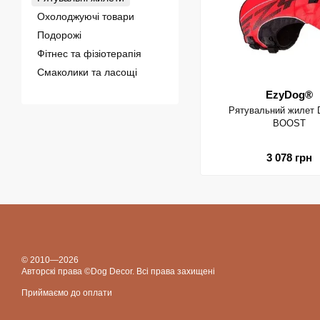
Охолоджуючі товари
Подорожі
Фітнес та фізіотерапія
Смаколики та ласощі
EzyDog®
Рятувальний жилет 
BOOST
3 078 грн
© 2010—2026
Авторскі права ©Dog Decor. Всі права захищені
Приймаємо до оплати