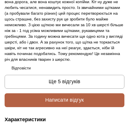
вона дорога, але вона коштує кожної копійки. Кіт ну дуже не
любить чесатися, ненавидить просто. Із звичайними щітками
(а пробували багато різних) цей процес перетворюється на
щось страшне, без захисту рук це зробити було майже
неможливо. З цією щіткою ми вичесали за 10 хв шерсті більше
ніж за - 1 год усіма можливими щітками, рукавицями та
гребінцями. За годину можна вичесати ще одно кота у вигляді
шерсті, або і двох. А за рахунок того, що щітка не торкається
шкіри, кіт не так агресивно на неї реагує, здається, ніби їй
навіть починає подобатись. Тому рекомендую! Це незамінна
річ для власників тварин з шерстю.
Відповісти
Ще 5 відгуків
Написати відгук
Характеристики