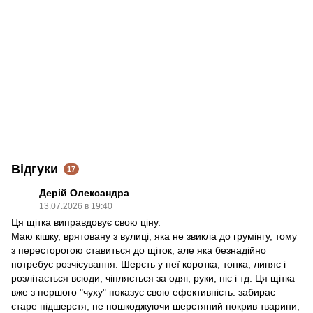
Відгуки
17
Дерій Олександра
13.07.2026 в 19:40
Ця щітка виправдовує свою ціну.
Маю кішку, врятовану з вулиці, яка не звикла до грумінгу, тому
з пересторогою ставиться до щіток, але яка безнадійно
потребує розчісування. Шерсть у неї коротка, тонка, линяє і
розлітається всюди, чіпляється за одяг, руки, ніс і тд. Ця щітка
вже з першого "чуху" показує свою ефективність: забирає
старе підшерстя, не пошкоджуючи шерстяний покрив тварини,