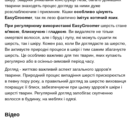
тварини знаходять процес догляду за ними дуже
розслаблюючим і приємним. Кішки
особливо цінують
EasyGroomer
, так як лезо фактично
імітує котячий язик
.
При регулярному використанні EasyGroomer
шерсть стане
м'якою
,
блискучою
і
гладкою
. Ви видаляєте не тільки
омертвілі волосся, але і бруд і лупу, які можуть сушити як
шерсть, так і шкіру. Кожен раз, коли Ви доглядаєте за шерстю,
Ви активуєте природні процеси в шкірі і тим самим збагачуєте
шерсть. Це особливо важливо для тих тварин, яких купають
регулярно або в осінньо-зимовий період часу.
Догляд - життєво важливий аспект загального здоров'я
тварини. Природний процес випадіння шерсті прискорюється
в певну пору року, а правильний догляд за шерстю вихованця
покращує її блиск, забезпечуючи при цьому здоров'я шкіри і
шерсті тварин. Регулярний догляд запобігає скупченню
волосся в будинку, на меблях і одязі.
Відео