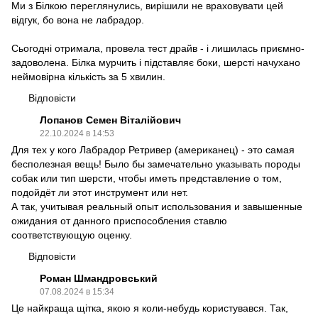
Ми з Білкою переглянулись, вирішили не враховувати цей
відгук, бо вона не лабрадор.
Сьогодні отримала, провела тест драйв - і лишилась приємно-
задоволена. Білка мурчить і підставляє боки, шерсті начухано
неймовірна кількість за 5 хвилин.
Відповісти
Лопанов Семен Віталійович
22.10.2024 в 14:53
Для тех у кого Лабрадор Ретривер (американец) - это самая
бесполезная вещь! Было бы замечательно указывать породы
собак или тип шерсти, чтобы иметь представление о том,
подойдёт ли этот инструмент или нет.
А так, учитывая реальный опыт использования и завышенные
ожидания от данного приспособления ставлю
соответствующую оценку.
Відповісти
Роман Шмандровський
07.08.2024 в 15:34
Це найкраща щітка, якою я коли-небудь користувався. Так,