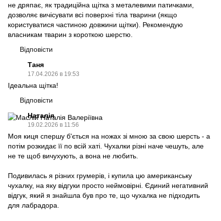
не дряпає, як традиційна щітка з металевими патичками,
дозволяє вичісувати всі поверхні тіла тварини (якщо
користуватися частиною довжини щітки). Рекомендую
власникам тварин з короткою шерстю.
Відповісти
Таня
17.04.2026 в 19:53
Ідеальна щітка!
Відповісти
Наталія
19.02.2026 в 11:56
Моя киця спершу б'ється на ножах зі мною за свою шерсть - а
потім розкидає її по всій хаті. Чухалки різні наче чешуть, але
не те щоб вичухують, а вона не любить.
Подивилась я різних грумерів, і купила цю американську
чухалку, на яку відгуки просто неймовірні. Єдиний негативний
відгук, який я знайшла був про те, що чухалка не підходить
для лабрадора.