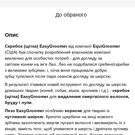
До обраного
Опис
Скребок (щітка) EasyGroomer
від компанії
EquiGroomer
(США) був спочатку розроблений власником компанії
виключно для особистих потреб - для догляду за
світлим конем на ім'я Лео. Лео не подобалися гребені/скребки
з великими зубцями, і, хоча вони працювали добре,
зубці тупилися після пари сеансів догляду за шерстю.
В результаті з'явився новий інструмент по догляду за шерстю
домашніх тварин (коней, собак, кішок, кроликів і т.д.) -
скребок
(щітка) EasyGroomer
для
видалення омертвілого волосся,
бруду і лупи
.
Лезо EasyGroomer
особливо
корисне
для тварин із
чутливою шкірою
. Крихітні щербини на кінці кожного
зубчика захоплюють мертві лускаті волосся і висмикують їх з
кінців, замість того, щоб упиватися в шерсть і дряпати чутливу
шкіру. Завдяки унікальній конструкції леза, багато домашніх