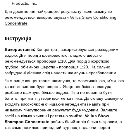
Products, Inc.
Для досягнення найкращого результату після шампуню
рекомендується використовувати
Vellus Show Conditioning
Concentrate
.
Інструкція
Використання:
Концентрат, використовується розведеним
водою. Для порід з шовковистою, гладкою шерстю
рекомендується пропорція 1:10. Для порід з жорсткою,
грубою, об'ємною шерстю - пропорція 1:20. На сильно
забруднені ділянки слід нанести шампунь нерозбавленим.
Чим вище концентрація шампуню, то еластичнішою, м'якшою
та шовковистою буде шерсть. Якщо необхідна текстура,
розбавте шампунь більше водою. Піни не повинно бути
багато, при митті утвориться легка пінка. До складу шампуню
входять високоякісні очищаючі інгредієнти і навіть при
низькому піноутворення результат буде чудовим. Залиште
засіб на кілька хвилин і ретельно змийте.
Vellus Show
Shampoo Concentrate
робить білий колір більш яскравим, а
так само посилює природний відтінок, надаючи шерсті