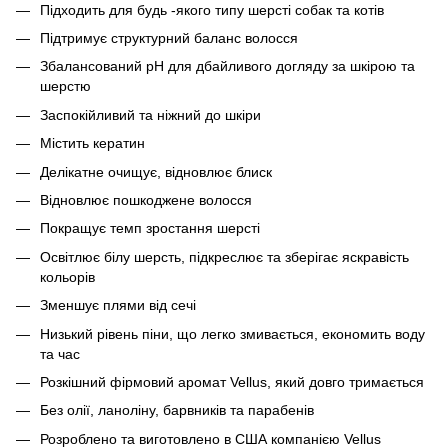
Підходить для будь -якого типу шерсті собак та котів
Підтримує структурний баланс волосся
Збалансований pH для дбайливого догляду за шкірою та
шерстю
Заспокійливий та ніжний до шкіри
Містить кератин
Делікатне очищує, відновлює блиск
Відновлює пошкоджене волосся
Покращує темп зростання шерсті
Освітлює білу шерсть, підкреслює та зберігає яскравість
кольорів
Зменшує плями від сечі
Низький рівень піни, що легко змивається, економить воду
та час
Розкішний фірмовий аромат Vellus, який довго тримається
Без олії, ланоліну, барвників та парабенів
Розроблено та виготовлено в США компанією Vellus