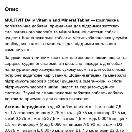
Опис
MULTIVIT Daily Vitamin and Mineral Tablet
— комплексна
полівітамінна добавка, призначена для підтримки життєвих
сил, загального здоров’я та міцної імунної системи собак і
цуценят. Кожна жувальна таблетка містить збалансовану суміш
необхідних вітамінів і мінералів для підтримки загального
самопочуття.
Завдяки омега-жирним кислотам для здоров’я шкіри, шерсті та
серцево-судинної системи, він ідеально підходить для собак
на натуральному харчуванні, сухому кормі та для собак, яким
потрібне додаткове харчування. Щоденні вітаміни та мінерали
підтримують здоров’я собак і цуценят, а омега-жирні кислоти
підтримують здоров’я шкіри, шерсті та серцево-судинної
системи. Зручні та смачні жувальні таблетки роблять добавку
легкою та приємною для вашого вихованця.
Активні інгредієнти
в одній таблетці містять: L-метіонін 7,5
мг, LA-лінолеву кислоту 3,75 мг, кальцій 75 мг, фосфор 37,5 мг,
калій 0,375 мг, магній 37,5 мг, залізо 4,5 мг, мідь 0,0045 мг, цинк
1,5 мг, йодоформ (йод) 0,060 мг, вітамін A 0,90 мг, вітамін D3
0,075 мг, вітамін E 0,0075 мг, вітамін B1 7,5 мг, вітамін B2 3,75