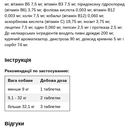
мг, вітамін B5 7,5 мг, вітамін B3 7,5 мг, піридоксину гідрохлорид
(вітамін B6) 3,75 мг, фолієва кислота 0,003 мг, вітамін В12
0,003 мг, холін 7,5 мг, кобальт (вітамін В12) 0,060 мг,
аскорбінова кислота (вітамін С) 18,75 мг, інозит 3,75 мг,
лецитин 7,5 мг, один 0,060 мг, пепсин 2,5 мг і протеаза 2,5 мг.
До нелікарських інгредієнтів входять пивні дріжджі 200 мг,
курячий ароматизатор, декстроза 90 мг, діоксид кремнію 5 мг і
сорбіт 74 мг.
Інструкція
Рекомендації по застосуванню:
Вага собаки
Добова доза
менше 9 кг
1 таблетка
9,1 - 32 кг
2 таблетки
більше 32,1 кг
3 таблетки
Відгуки