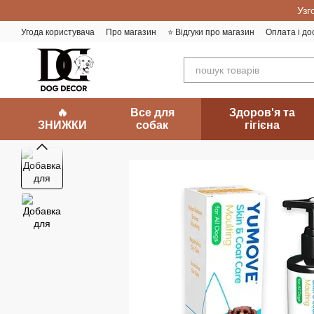
Перейти до основного контенту
Узг
Угода користувача
Про магазин
⭐️ Відгуки про магазин
Оплата і до
🔥
Все для
Здоров'я та
ЗНИЖКИ
собак
гігієна