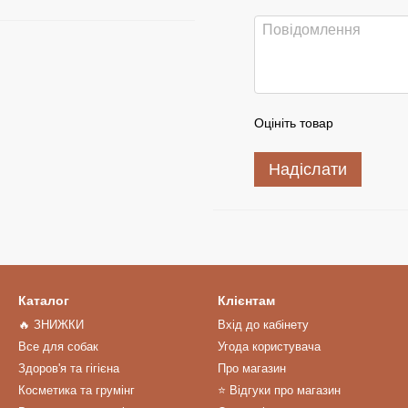
Оцініть товар
Надіслати
Каталог
Клієнтам
🔥 ЗНИЖКИ
Вхід до кабінету
Все для собак
Угода користувача
Здоров'я та гігієна
Про магазин
Косметика та грумінг
⭐️ Відгуки про магазин