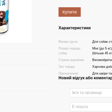
Купити
Характеристики
Вікова група
Для собак ст
Розмір породи
Міні (до 5 кг
собак
(більше 45 кг
Страна виробник
Великобрита
Тип товару
Харчова доб
Призначення
Для шкіри та
Новий відгук або комента