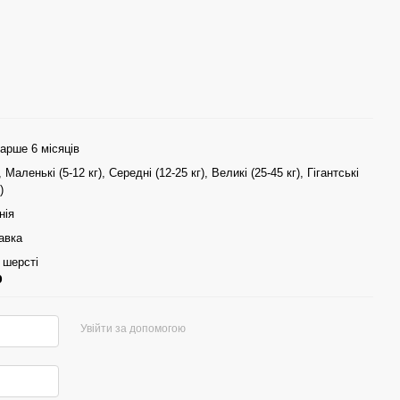
арше 6 місяців
), Маленькі (5-12 кг), Середні (12-25 кг), Великі (25-45 кг), Гігантські
)
нія
авка
 шерсті
р
Увійти за допомогою