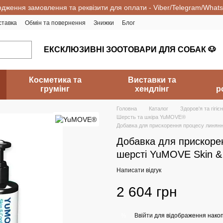
одження замовлення та реквізити для оплати - Viber/Telegram/What
ставка
Обмін та повернення
Знижки
Блог
ЕКСКЛЮЗИВНІ ЗООТОВАРИ ДЛЯ СОБАК 🐶
Косметика та
Виставки та
грумінг
хендлінг
р
Головна
Каталог
Здоров'я та гігіє
Шерсть та шкіра YuMOVE®
Добавка для прискорення процесу линянн
Добавка для прискоре
шерсті YuMOVE Skin & 
Написати відгук
2 604 грн
Ввійти
для відображення накоп
%