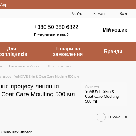
sApp
Рус
Укр
Бажання
Вхід
+380 50 380 6822
Мій кошик
Передзвонити вам?
Для
Товари на
Бренди
озплідників
замовлення
на
Вітаміни та добавки
Шерсть та шкіра
я шерсті YuMOVE Skin & Coat Care Moulting 500 мл
ння процесу линяння
Артикул
YuMOVE Skin &
Coat Care Moulting 500 мл
Coat Care Moulting
500 ml
В бажання
ичувальної знижки