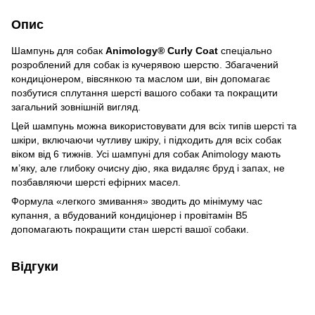
Опис
Шампунь для собак
Animology® Curly Coat
спеціально
розроблений для собак із кучерявою шерстю. Збагачений
кондиціонером, вівсянкою та маслом ши, він допомагає
позбутися сплутання шерсті вашого собаки та покращити
загальний зовнішній вигляд.
Цей шампунь можна використовувати для всіх типів шерсті та
шкіри, включаючи чутливу шкіру, і підходить для всіх собак
віком від 6 тижнів. Усі шампуні для собак Animology мають
м’яку, але глибоку очисну дію, яка видаляє бруд і запах, не
позбавляючи шерсті ефірних масел.
Формула «легкого змивання» зводить до мінімуму час
купання, а вбудований кондиціонер і провітамін B5
допомагають покращити стан шерсті вашої собаки.
Відгуки