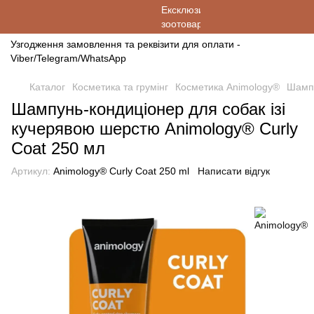
Узгодження замовлення та реквізити для оплати -
Viber/Telegram/WhatsApp
Каталог
Косметика та грумінг
Косметика Animology®
Шампу
Шампунь-кондиціонер для собак ізі
кучерявою шерстю Animology® Curly
Coat 250 мл
Артикул:
Animology® Curly Coat 250 ml
Написати відгук