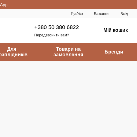
sApp
Рус
Укр
Бажання
Вхід
+380 50 380 6822
Мій кошик
Передзвонити вам?
Для
Товари на
Бренди
озплідників
замовлення