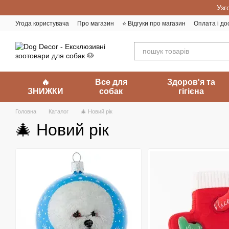
Перейти до основного контенту
Узг
Угода користувача
Про магазин
⭐️ Відгуки про магазин
Оплата і до
🔥
Все для
Здоров'я та
ЗНИЖКИ
собак
гігієна
Головна
Каталог
🎄 Новий рік
🎄 Новий рік