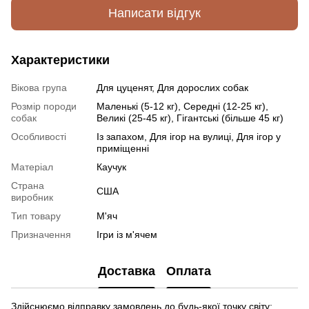
Написати відгук
Характеристики
Вікова група
Для цуценят, Для дорослих собак
Розмір породи
Маленькі (5-12 кг), Середні (12-25 кг),
собак
Великі (25-45 кг), Гігантські (більше 45 кг)
Особливості
Із запахом, Для ігор на вулиці, Для ігор у
приміщенні
Матеріал
Каучук
Страна
США
виробник
Тип товару
М'яч
Призначення
Ігри із м'ячем
Доставка
Оплата
Здійснюємо відправку замовлень до будь-якої точку світу: