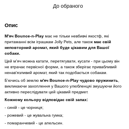
До обраного
Опис
М'яч Bounce-n-Play
має не тільки невбивчі якостф, які
притаманні всім іграшкам Jolly Pets, але також
має свій
неповторний аромат, який буде цікавим для Вашої
собаки.
Цей м'яч можна катати, перетягувати, кусати - при цьому він
не втрачає первісної форми, а також зберігає привабливий
ненав'язливий аромат, який так подобається собакам.
Б'ючись об землю
м'яч Bounce-n-Play чудово пружинить
,
викликаючи захоплення у Вашого улюбленцяі змушуючи його
активно переслідувати цей цікавий предмет.
Кожному кольору відповідає свій запах:
- синій - це чорниця;
- рожевий - це жувальна гумка;
- помаранчевий - це апельсин.