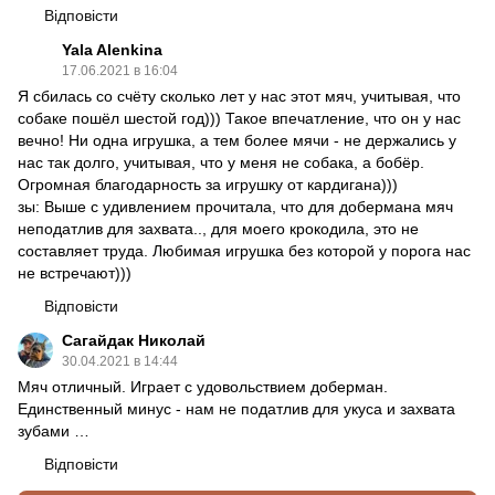
Відповісти
Yala Alenkina
17.06.2021 в 16:04
Я сбилась со счёту сколько лет у нас этот мяч, учитывая, что
собаке пошёл шестой год))) Такое впечатление, что он у нас
вечно! Ни одна игрушка, а тем более мячи - не держались у
нас так долго, учитывая, что у меня не собака, а бобёр.
Огромная благодарность за игрушку от кардигана)))
зы: Выше с удивлением прочитала, что для добермана мяч
неподатлив для захвата.., для моего крокодила, это не
составляет труда. Любимая игрушка без которой у порога нас
не встречают)))
Відповісти
Сагайдак Николай
30.04.2021 в 14:44
Мяч отличный. Играет с удовольствием доберман.
Единственный минус - нам не податлив для укуса и захвата
зубами …
Відповісти