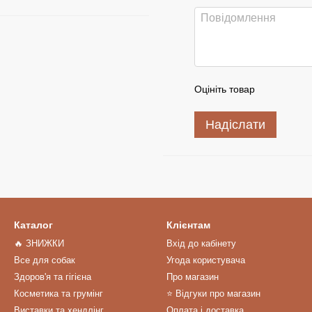
Оцініть товар
Надіслати
Каталог
Клієнтам
🔥 ЗНИЖКИ
Вхід до кабінету
Все для собак
Угода користувача
Здоров'я та гігієна
Про магазин
Косметика та грумінг
⭐️ Відгуки про магазин
Виставки та хендлінг
Оплата і доставка