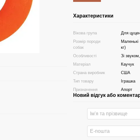
Характеристики
Вікова група
Для цуцен
Розмір породи
Маленькі (
собак
кг)
Особливості
Зі звуком,
Матеріал
Каучук
Страна виробник
США
Тип товару
Іграшка
Призначення
Апорт
Новий відгук або комента