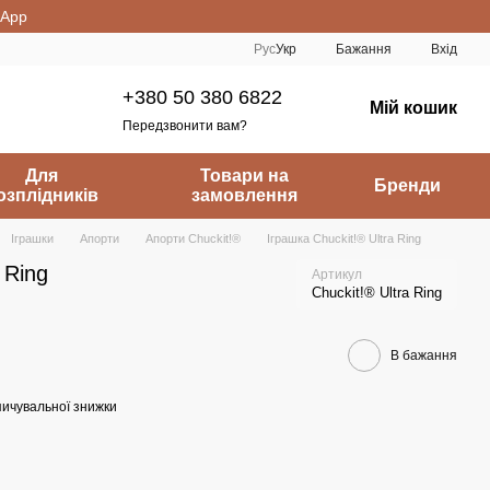
sApp
Рус
Укр
Бажання
Вхід
+380 50 380 6822
Мій кошик
Передзвонити вам?
Для
Товари на
Бренди
озплідників
замовлення
Іграшки
Апорти
Апорти Chuckit!®
Іграшка Chuckit!® Ultra Ring
 Ring
Артикул
Chuckit!® Ultra Ring
В бажання
ичувальної знижки