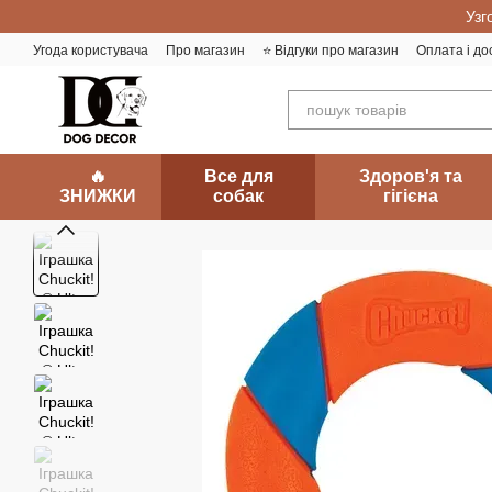
Перейти до основного контенту
Узг
Угода користувача
Про магазин
⭐️ Відгуки про магазин
Оплата і до
🔥
Все для
Здоров'я та
ЗНИЖКИ
собак
гігієна