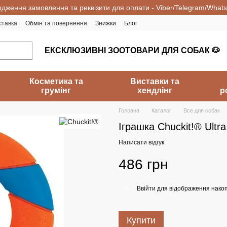
одження замовлення та реквізити для оплати - Viber/Telegram/What
ставка
Обмін та повернення
Знижки
Блог
ЕКСКЛЮЗИВНІ ЗООТОВАРИ ДЛЯ СОБАК 🐶
Косметика та
Виставки та
грумінг
хендлінг
р
Головна
Каталог
Все для собак
Іграшка Chuckit!® Ultra
Написати відгук
486 грн
Ввійти
для відображення накоп
%
Купити