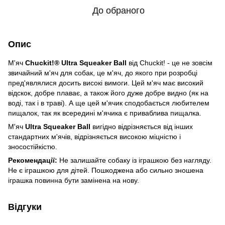
До обраного
Опис
М'яч
Chuckit!®
Ultra Squeaker Ball
від Chuckit! - це не зовсім
звичайний м'яч для собак, це м'яч, до якого при розробці
пред'являлися досить високі вимоги. Цей м'яч має високий
відскок, добре плаває, а також його дуже добре видно (як на
воді, так і в траві). А ще цей м'ячик сподобається любителем
пищалок, так як всередині м'ячика є приваблива пищалка.
М'яч
Ultra Squeaker Ball
вигідно відрізняється від інших
стандартних м'ячів, відрізняється високою міцністю і
зносостійкістю.
Рекомендації:
Не залишайте собаку із іграшкою без нагляду.
Не є іграшкою для дітей. Пошкоджена або сильно зношена
іграшка повинна бути замінена на нову.
Відгуки