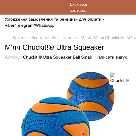
Узгодження замовлення та реквізити для оплати -
Viber/Telegram/WhatsApp
Каталог
Все для собак
Іграшки
М'ячі
М'ячі Chuckit!®
М'яч
М'яч Chuckit!® Ultra Squeaker
Артикул:
Chuckit!® Ultra Squeaker Ball Small
Написати відгук