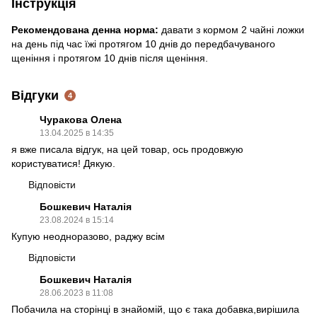
Інструкція
Рекомендована денна норма:
давати з кормом 2 чайні ложки
на день під час їжі протягом 10 днів до передбачуваного
щеніння і протягом 10 днів після щеніння.
Відгуки
4
Чуракова Олена
13.04.2025 в 14:35
я вже писала відгук, на цей товар, ось продовжую
користуватися! Дякую.
Відповісти
Бошкевич Наталія
23.08.2024 в 15:14
Купую неодноразово, раджу всім
Відповісти
Бошкевич Наталія
28.06.2023 в 11:08
Побачила на сторінці в знайомій, що є така добавка,вирішила