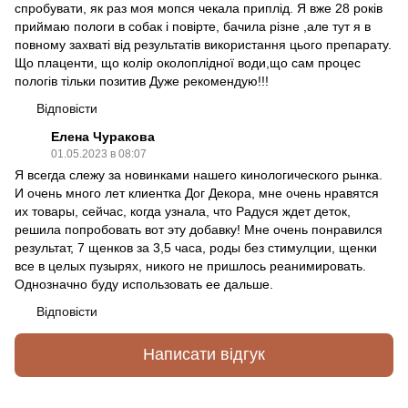
спробувати, як раз моя мопся чекала приплід. Я вже 28 років
приймаю пологи в собак і повірте, бачила різне ,але тут я в
повному захваті від результатів використання цього препарату.
Що плаценти, що колір околоплідної води,що сам процес
пологів тільки позитив Дуже рекомендую!!!
Відповісти
Елена Чуракова
01.05.2023 в 08:07
Я всегда слежу за новинками нашего кинологического рынка.
И очень много лет клиентка Дог Декора, мне очень нравятся
их товары, сейчас, когда узнала, что Радуся ждет деток,
решила попробовать вот эту добавку! Мне очень понравился
результат, 7 щенков за 3,5 часа, роды без стимулции, щенки
все в целых пузырях, никого не пришлось реанимировать.
Однозначно буду использовать ее дальше.
Відповісти
Написати відгук