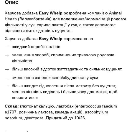
Опис
Харчова добавка
Easy Whelp
розроблена компанією Animal
Health (Великобританія) для полегшення/нормалізації родової
діяльності у сук, сприяє лактації у сук, а також допомагає
підвищити життєздатність цуценят.
Харчова добавка
Easy Whelp
спрямована на:
швидший перебіг пологів
зменшення хвороб, спричинених тривалою родовою
діяльністю
більш високий відсоток життєздатних та сильних цуценят
зменшення занепокоєння/збудливості у суки
більш швидке відновлення після метриту без цуценят,
менша кількість виділень і більше часу для матки, щоб
«очиститися»
Склад:
глютонат кальцію, лактобак (enterococcus faecium
e1707, розчинна лактоза, камедь акації), ascophyllum
nosodum, декстроза. Придатний до 10/26.