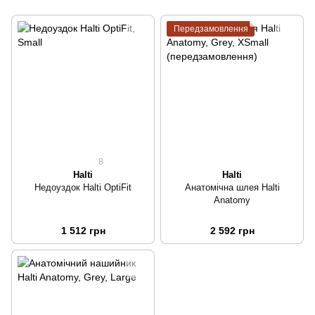
Передзамовлення
8
Halti
Halti
Недоуздок Halti OptiFit
Анатомічна шлея Halti
Anatomy
1 512 грн
2 592 грн