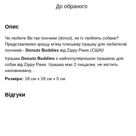
До обраного
Опис
Чи любите Ви так пончики (donut), як їх люблять собаки?
Представляємо кращу м'яку плюшеву іграшку для любителів
пончиків -
Donutz
Buddies
від Zippy Paws (США)!
Іграшка
Donutz
Buddies
є найпопулярнішою іграшкою для
собак від Zippy Paws. Іграшка має 2 пищалки, не містить
наповнювачу.
Розміри:
18 см х 18 см х 5 см
Відгуки