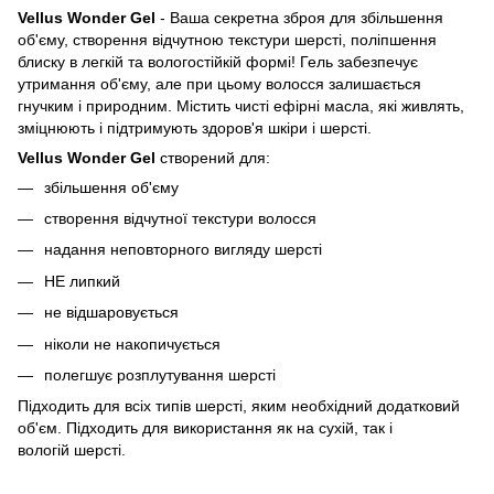
Vellus Wonder Gel
- Ваша секретна зброя для збільшення
об'єму, створення відчутною текстури шерсті, поліпшення
блиску в легкій та вологостійкій формі! Гель забезпечує
утримання об'єму, але при цьому волосся залишається
гнучким і природним. Містить чисті ефірні масла, які живлять,
зміцнюють і підтримують здоров'я шкіри і шерсті.
Vellus Wonder Gel
створений для:
збільшення об'єму
створення відчутної текстури волосся
надання неповторного вигляду шерсті
НЕ липкий
не відшаровується
ніколи не накопичується
полегшує розплутування шерсті
Підходить для всіх типів шерсті, яким необхідний додатковий
об'єм. Підходить для використання як на сухій, так і
вологій шерсті.